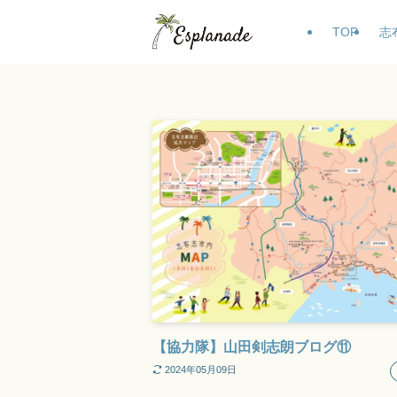
TOP
志
【協力隊】山田剣志朗ブログ⑪
2024年05月09日