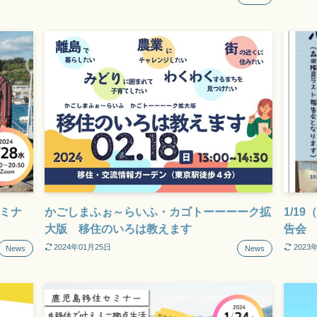
セミナ
かごしまふぉ～らいふ・カゴトーーーーク拡
1/1
大版 移住のいろは教えます
告会
2024年01月25日
2023
News
News