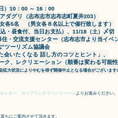
日）10：00 ～ 16：00
ベリアダグリ（志布志市志布志町夏井203）
での男女各5名 （男女各８名以上で催行致します）
円（税込・昼食付、当日お支払）、11/18（土）〆切
志市移住・交流支援センター（志布志市より当イベ
志”ツーリズム協議会
また会いたくなる 話し方のコツとヒント」、
ーク、レクリエーション（順番は変わる可能
大状況によりやむを得ず開催中止となる場合がございます
センター カップリングイベントページ
よりお進みください。
は直ちにご案内させて頂きます。