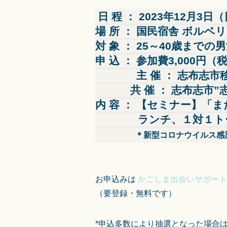
日 程 ： 2023年12月3日（
場 所 ： 国民宿舎 ボル
対 象 ： 25～40歳ま
申 込 ： 参加費3,000
主 催 ： 志布
共 催
： 志布志市”
内 容 ： 【セミナー】「
ランチ、
１対１ト
＊新型コロナウイルス感染拡
お申込みは
かごしま出会いサポート
（要登録・無料です）
*申込多数により抽選となった場合