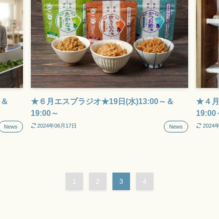
～＆
★６月エスプラジオ★19日(水)13:00～＆
★４月
19:00～
19:0
2024年06月17日
2024
News
News
1
2
3
4