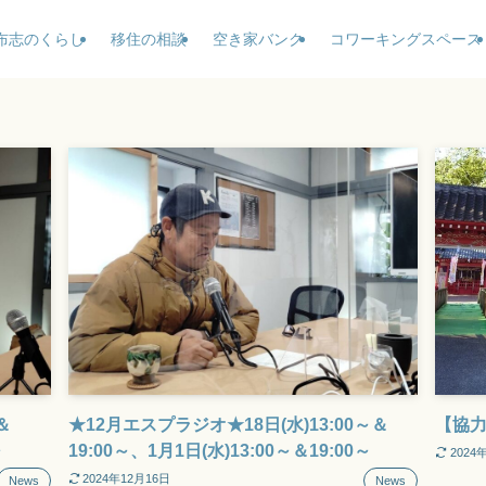
布志のくらし
移住の相談
空き家バンク
コワーキングスペース
＆
★12月エスプラジオ★18日(水)13:00～＆
【協
～
19:00～、1月1日(水)13:00～＆19:00～
2024
2024年12月16日
News
News